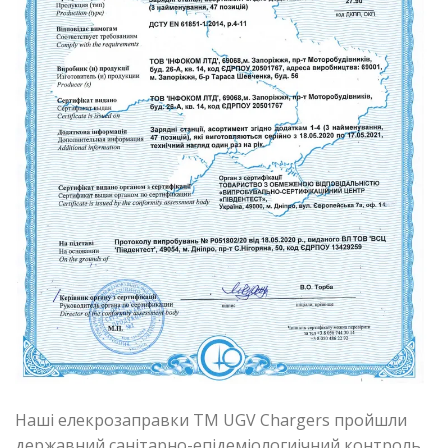
Наші елекрозаправки ТМ UGV Chargers пройшли
державний санітарно-епідеміологиічний контроль.