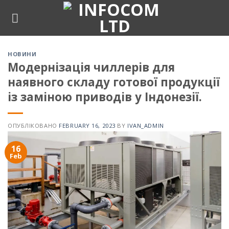
Skip
to
content
НОВИНИ
Модернізація чиллерів для
наявного складу готової продукції
із заміною приводів у Індонезії.
ОПУБЛІКОВАНО
FEBRUARY 16, 2023
BY
IVAN_ADMIN
16
Feb