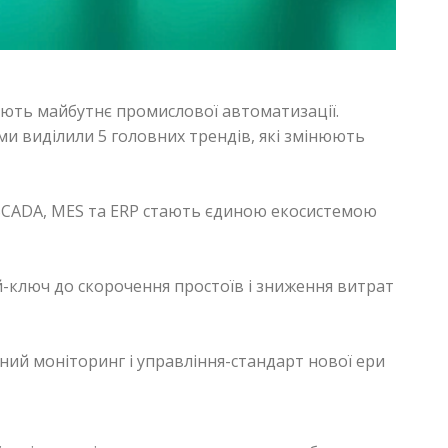
ють майбутнє промислової автоматизації.
 ми виділили 5 головних трендів, які змінюють
SCADA, MES та ERP стають єдиною екосистемою
-ключ до скорочення простоїв і зниження витрат
ений моніторинг і управління-стандарт нової ери