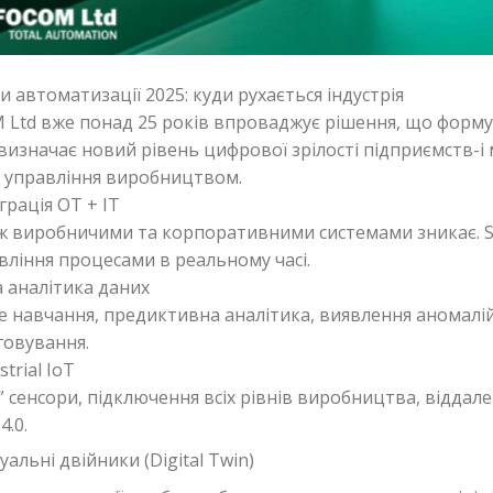
 автоматизації 2025: куди рухається індустрія
Ltd вже понад 25 років впроваджує рішення, що форму
 визначає новий рівень цифрової зрілості підприємств-і
о управління виробництвом.
еграція OT + IT
ж виробничими та корпоративними системами зникає. 
вління процесами в реальному часі.
та аналітика даних
навчання, предиктивна аналітика, виявлення аномалій
говування.
strial IoT
” сенсори, підключення всіх рівнів виробництва, віддал
4.0.
уальні двійники (Digital Twin)