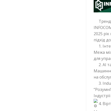
Тренди
INFOCOM 
2025 рік
підхід д
1. Інт
Межа мі
для упра
2. AI 
Машинне 
на обслу
3. Indu
“Розумні
Індустрії 
4. Вірт