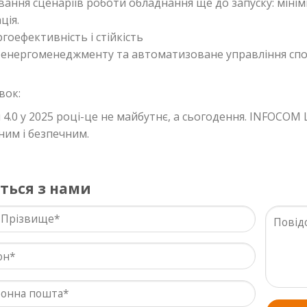
ння сценаріїв роботи обладнання ще до запуску: мінім
ція.
ргоефективність і стійкість
 енергоменеджменту та автоматизоване управління с
вок:
я 4.0 у 2025 році-це не майбутнє, а сьогодення. INFOCO
им і безпечним.
іться з нами