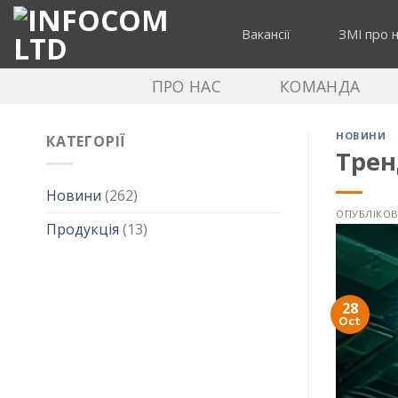
Skip
to
Вакансії
ЗМІ про 
content
ПРО НАС
КОМАНДА
НОВИНИ
КАТЕГОРІЇ
Трен
Новини
(262)
ОПУБЛІКО
Продукція
(13)
28
Oct