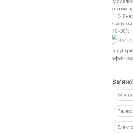
Моделюва
оптиміза
5. Ене
Системи
10–30%.
Висно
Індустрі
ефективн
Звʼяж