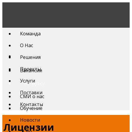
Skip
to
content
Команда
О Нас
Решения
Проекты
Вакансии
Услуги
Загрузки
Поставки
СМИ о нас
Контакты
Обучение
Новости
Лицензии
Ru