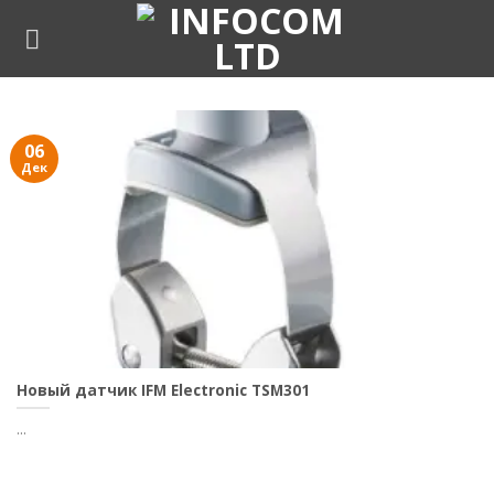
Skip
to
content
06
Дек
Новый датчик IFM Electronic TSM301
...