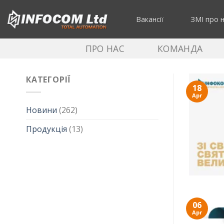
Skip
to
Вакансії
ЗМІ про 
content
ПРО НАС
КОМАНДА
КАТЕГОРІЇ
18
Apr
Новини
(262)
Продукція
(13)
06
Apr