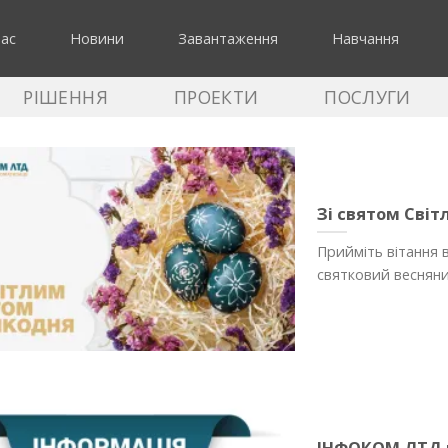
нас
Новини
Завантаження
Навчання
РІШЕННЯ
ПРОЕКТИ
ПОСЛУГИ
Зі святом Світ
Прийміть вітання 
святковий весняни
ІНФОКОМ ЛТД п