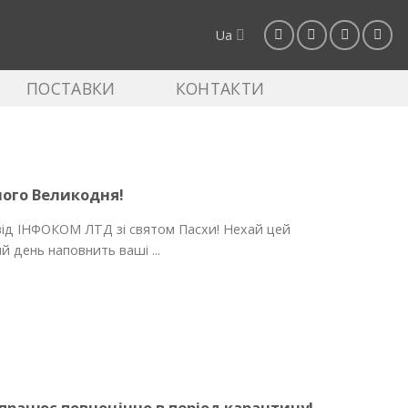
Ua
ПОСТАВКИ
КОНТАКТИ
лого Великодня!
від ІНФОКОМ ЛТД зі святом Пасхи! Нехай цей
й день наповнить ваші ...
рацює повноцінно в період карантину!