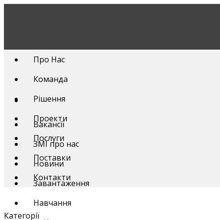
Skip
to
content
Про Нас
Команда
Рішення
Проекти
Вакансії
Послуги
ЗМІ про нас
Поставки
Новини
Контакти
Завантаження
Навчання
Категорії