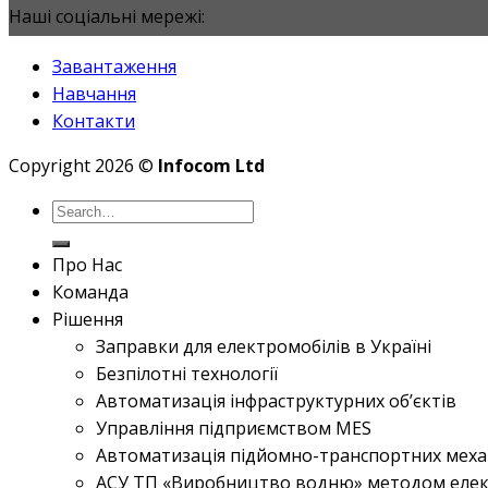
Наші соціальні мережі:
Завантаження
Навчання
Контакти
Copyright 2026 ©
Infocom Ltd
Про Нас
Команда
Рішення
Заправки для електромобілів в Україні
Безпілотні технології
Автоматизація інфраструктурних об’єктів
Управління підприємством MES
Автоматизація підйомно-транспортних меха
АСУ ТП «Виробництво водню» методом елек