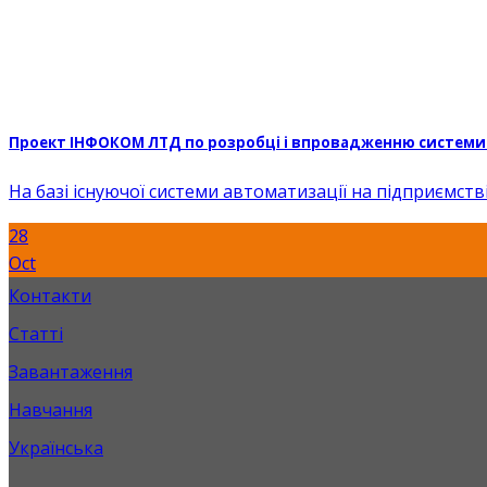
Проект ІНФОКОМ ЛТД по розробці і впровадженню системи з
На базі існуючої системи автоматизації на підприємств
28
Oct
Контакти
Статті
Завантаження
Навчання
Українська