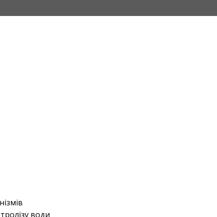
нізмів
тролізу води