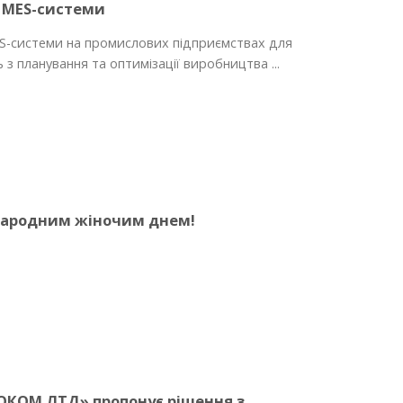
 MES-системи
-системи на промислових підприємствах для
з планування та оптимізації виробництва ...
народним жіночим днем!
ОКОМ ЛТД» пропонує рішення з