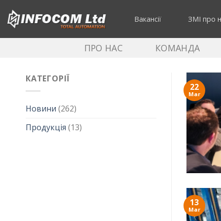
Skip
to
Вакансії
ЗМІ про 
content
ПРО НАС
КОМАНДА
КАТЕГОРІЇ
22
Mar
Новини
(262)
Продукція
(13)
13
Mar