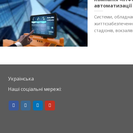
автоматизації
Системи, обладнан
життєзабезпечення
стадіонів, вокзалів, 
Українська
Наші соціальні мережі: