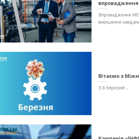
впровадження
Впровадження MES
вирішення завдань 
Вітаємо з Між
З 8 березня! ...
Компанія «ІНФ