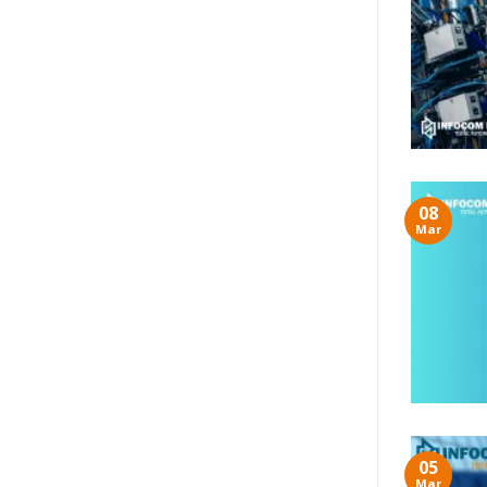
08
Mar
05
Mar