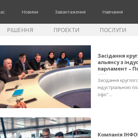
нас
Новини
Завантаження
Навчання
РІШЕННЯ
ПРОЕКТИ
ПОСЛУГИ
Засідання круг
альянсу з інд
парламент – П
Засідання круглог
індустріальною п
офіс” ...
Компанія ІНФО