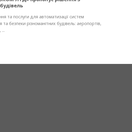
 будівель
ня та послуги для автоматизації систем
 та безпеки різноманітних будівель: аеропортів,
...