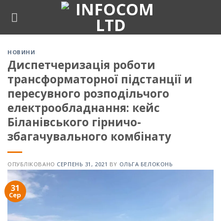
Skip
to
content
НОВИНИ
Диспетчеризація роботи
трансформаторної підстанції и
пересувного розподільчого
електрообладнання: кейс
Біланівського гірничо-
збагачувального комбінату
ОПУБЛІКОВАНО
СЕРПЕНЬ 31, 2021
BY
ОЛЬГА БЕЛОКОНЬ
31
Сер