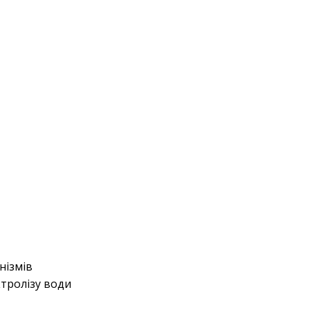
нізмів
тролізу води