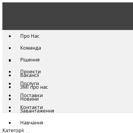
Skip
to
content
Про Нас
Команда
Рішення
Проекти
Вакансії
Послуги
ЗМІ про нас
Поставки
Новини
Контакти
Завантаження
Навчання
Категорії