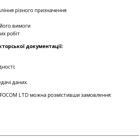
ління різного призначення
 його вимоги
их робіт
торської документації:
ності;
дачі даних.
INFOCOM LTD можна розмістивши замовлення: