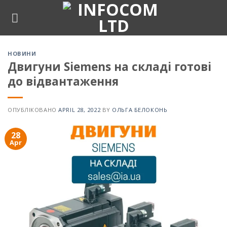
Skip
to
content
НОВИНИ
Двигуни Siemens на складі готові
до відвантаження
ОПУБЛІКОВАНО
APRIL 28, 2022
BY
ОЛЬГА БЕЛОКОНЬ
28
Apr