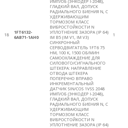
ИМП/ОБ (ЭНКОДЕР I-2048),
ГЛАДКИЙ ВАЛ, ДОПУСК
РАДИАЛЬНОГО БИЕНИЯ N, С
УДЕРЖИВАЮЩИМ
ТОРМОЗОМ КЛАСС
ВИБРОСТОЙКОСТИ N
1FT6132-
УПЛОТНЕНИЕ ЗАЗОРА (IP 64)
18
1
6AB71-1AH0
IM B5 (IM V1, IM V3)
СИНХРОННЫЙ
СЕРВОДВИГАТЕЛЬ 1FT6 75
HM, 100 К, 1500 ОБ/МИН
САМООХЛАЖДЕНИЕ ДЛЯ
СИЛОВОГО/СИГНАЛЬНОГО
ШТЕКЕРА: НАПРАВЛЕНИЕ
ОТВОДА ШТЕКЕРА
ПОПЕРЕЧНО ВПРАВО
ИНКРЕМЕНТАЛЬНЫЙ
ДАТЧИК SIN/COS 1VSS 2048
ИМП/ОБ (ЭНКОДЕР I-2048),
ГЛАДКИЙ ВАЛ, ДОПУСК
РАДИАЛЬНОГО БИЕНИЯ N, С
УДЕРЖИВАЮЩИМ
ТОРМОЗОМ КЛАСС
ВИБРОСТОЙКОСТИ N
УПЛОТНЕНИЕ ЗАЗОРА (IP 64)