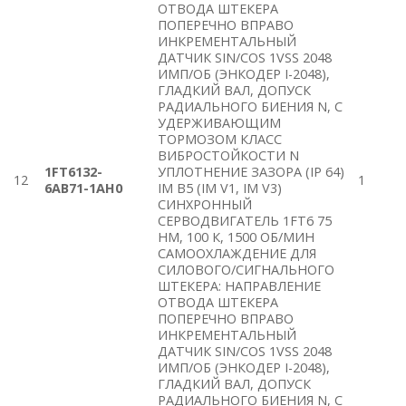
ОТВОДА ШТЕКЕРА
ПОПЕРЕЧНО ВПРАВО
ИНКРЕМЕНТАЛЬНЫЙ
ДАТЧИК SIN/COS 1VSS 2048
ИМП/ОБ (ЭНКОДЕР I-2048),
ГЛАДКИЙ ВАЛ, ДОПУСК
РАДИАЛЬНОГО БИЕНИЯ N, С
УДЕРЖИВАЮЩИМ
ТОРМОЗОМ КЛАСС
ВИБРОСТОЙКОСТИ N
1FT6132-
УПЛОТНЕНИЕ ЗАЗОРА (IP 64)
12
1
6AB71-1AH0
IM B5 (IM V1, IM V3)
СИНХРОННЫЙ
СЕРВОДВИГАТЕЛЬ 1FT6 75
HM, 100 К, 1500 ОБ/МИН
САМООХЛАЖДЕНИЕ ДЛЯ
СИЛОВОГО/СИГНАЛЬНОГО
ШТЕКЕРА: НАПРАВЛЕНИЕ
ОТВОДА ШТЕКЕРА
ПОПЕРЕЧНО ВПРАВО
ИНКРЕМЕНТАЛЬНЫЙ
ДАТЧИК SIN/COS 1VSS 2048
ИМП/ОБ (ЭНКОДЕР I-2048),
ГЛАДКИЙ ВАЛ, ДОПУСК
РАДИАЛЬНОГО БИЕНИЯ N, С