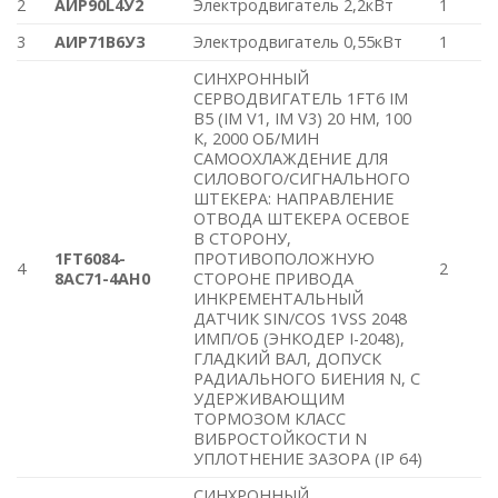
2
АИР90L4У2
Электродвигатель 2,2кВт
1
3
АИР71В6У3
Электродвигатель 0,55кВт
1
СИНХРОННЫЙ
СЕРВОДВИГАТЕЛЬ 1FT6 IM
B5 (IM V1, IM V3) 20 HM, 100
К, 2000 ОБ/МИН
САМООХЛАЖДЕНИЕ ДЛЯ
СИЛОВОГО/СИГНАЛЬНОГО
ШТЕКЕРА: НАПРАВЛЕНИЕ
ОТВОДА ШТЕКЕРА ОСЕВОЕ
В СТОРОНУ,
1FT6084-
ПРОТИВОПОЛОЖНУЮ
4
2
8AC71-4AH0
СТОРОНЕ ПРИВОДА
ИНКРЕМЕНТАЛЬНЫЙ
ДАТЧИК SIN/COS 1VSS 2048
ИМП/ОБ (ЭНКОДЕР I-2048),
ГЛАДКИЙ ВАЛ, ДОПУСК
РАДИАЛЬНОГО БИЕНИЯ N, С
УДЕРЖИВАЮЩИМ
ТОРМОЗОМ КЛАСС
ВИБРОСТОЙКОСТИ N
УПЛОТНЕНИЕ ЗАЗОРА (IP 64)
СИНХРОННЫЙ