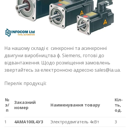
На нашому складі є синхронні та асинхронні
двигуни виробництва ф. Siemens, готові до
відвантаження. Щодо розміщення замовлень
звертайтесь за електронною адресою sales@ia.ua.
Перелік продукції:
К
і
л-
№
Заказн
и
й
Наимен
ування
товар
у
ть
,
з
/
номер
од
.
п
1
4АМА100L4У3
Электродвигатель 4кВт
3