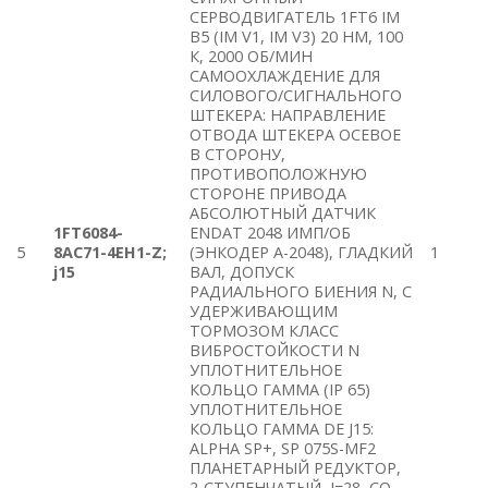
СЕРВОДВИГАТЕЛЬ 1FT6 IM
B5 (IM V1, IM V3) 20 HM, 100
К, 2000 ОБ/МИН
САМООХЛАЖДЕНИЕ ДЛЯ
СИЛОВОГО/СИГНАЛЬНОГО
ШТЕКЕРА: НАПРАВЛЕНИЕ
ОТВОДА ШТЕКЕРА ОСЕВОЕ
В СТОРОНУ,
ПРОТИВОПОЛОЖНУЮ
СТОРОНЕ ПРИВОДА
АБСОЛЮТНЫЙ ДАТЧИК
1FT6084-
ENDAT 2048 ИМП/ОБ
5
8AC71-4EH1-Z;
(ЭНКОДЕР A-2048), ГЛАДКИЙ
1
j15
ВАЛ, ДОПУСК
РАДИАЛЬНОГО БИЕНИЯ N, С
УДЕРЖИВАЮЩИМ
ТОРМОЗОМ КЛАСС
ВИБРОСТОЙКОСТИ N
УПЛОТНИТЕЛЬНОЕ
КОЛЬЦО ГАММА (IP 65)
УПЛОТНИТЕЛЬНОЕ
КОЛЬЦО ГАММА DE J15:
ALPHA SP+, SP 075S-MF2
ПЛАНЕТАРНЫЙ РЕДУКТОР,
2-СТУПЕНЧАТЫЙ, I=28, СО