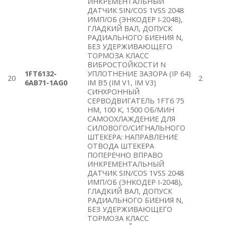
ИНКРЕМЕНТАЛЬНЫЙ
ДАТЧИК SIN/COS 1VSS 2048
ИМП/ОБ (ЭНКОДЕР I-2048),
ГЛАДКИЙ ВАЛ, ДОПУСК
РАДИАЛЬНОГО БИЕНИЯ N,
БЕЗ УДЕРЖИВАЮЩЕГО
ТОРМОЗА КЛАСС
ВИБРОСТОЙКОСТИ N
1FT6132-
УПЛОТНЕНИЕ ЗАЗОРА (IP 64)
20
2
6AB71-1AG0
IM B5 (IM V1, IM V3)
СИНХРОННЫЙ
СЕРВОДВИГАТЕЛЬ 1FT6 75
HM, 100 К, 1500 ОБ/МИН
САМООХЛАЖДЕНИЕ ДЛЯ
СИЛОВОГО/СИГНАЛЬНОГО
ШТЕКЕРА: НАПРАВЛЕНИЕ
ОТВОДА ШТЕКЕРА
ПОПЕРЕЧНО ВПРАВО
ИНКРЕМЕНТАЛЬНЫЙ
ДАТЧИК SIN/COS 1VSS 2048
ИМП/ОБ (ЭНКОДЕР I-2048),
ГЛАДКИЙ ВАЛ, ДОПУСК
РАДИАЛЬНОГО БИЕНИЯ N,
БЕЗ УДЕРЖИВАЮЩЕГО
ТОРМОЗА КЛАСС