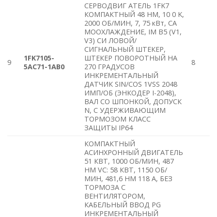
СЕРВОДВИГ АТЕЛЬ 1FK7
КОМПАКТНЫЙ 48 HM, 10 0 K,
2000 ОБ/МИН, 7, 75 кВт, СА
МООХЛАЖДЕНИЕ, IM B5 (V1,
V3) СИ ЛОВОЙ/
СИГНАЛЬНЫЙ ШТЕКЕР,
1FK7105-
ШТЕКЕР ПОВОРОТНЫЙ НА
9
8
5AC71-1AB0
270 ГРАДУСОВ
ИНКРЕМЕНТАЛЬНЫЙ
ДАТЧИК SIN/COS 1VSS 2048
ИМП/ОБ (ЭНКОДЕР I-2048),
ВАЛ СО ШПОНКОЙ, ДОПУСК
N, С УДЕРЖИВАЮЩИМ
ТОРМОЗОМ КЛАСС
ЗАЩИТЫ IP64
КОМПАКТНЫЙ
АСИНХРОННЫЙ ДВИГАТЕЛЬ
51 КВТ, 1000 ОБ/МИН, 487
HM VC: 58 КВТ, 1150 ОБ/
МИН, 481,6 HM 118 A, БЕЗ
ТОРМОЗА С
ВЕНТИЛЯТОРОМ,
КАБЕЛЬНЫЙ ВВОД PG
ИНКРЕМЕНТАЛЬНЫЙ