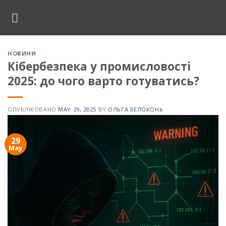
Skip
to
content
НОВИНИ
Кібербезпека у промисловості
2025: до чого варто готуватись?
ОПУБЛІКОВАНО
MAY 29, 2025
BY
ОЛЬГА БЕЛОКОНЬ
29
May