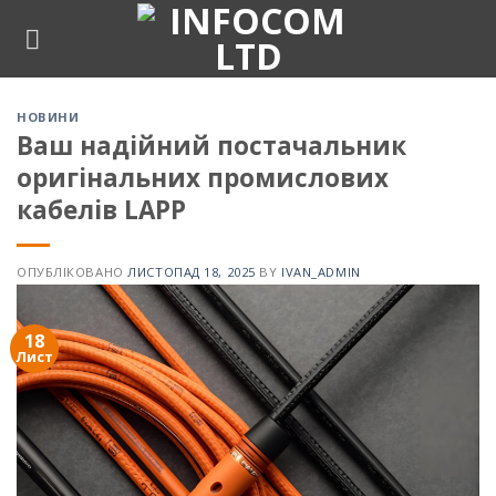
Skip
to
content
НОВИНИ
Ваш надійний постачальник
оригінальних промислових
кабелів LAPP
ОПУБЛІКОВАНО
ЛИСТОПАД 18, 2025
BY
IVAN_ADMIN
18
Лист