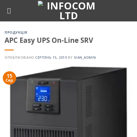
Skip
to
content
ПРОДУКЦІЯ
APC Easy UPS On-Line SRV
ОПУБЛІКОВАНО
СЕРПЕНЬ 15, 2019
BY
IVAN_ADMIN
15
Сер