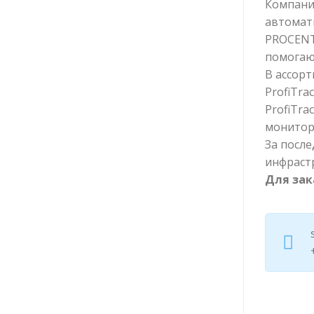
Компани
автомати
PROCENT
помогаю
В ассор
ProfiTrac
ProfiTr
монитори
За после
инфраст
Для зак