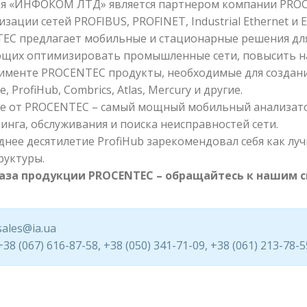
я «ИНФОКОМ ЛТД» является партнером компании PROC
зации сетей PROFIBUS, PROFINET, Industrial Ethernet и E
EC предлагает мобильные и стационарные решения для 
щих оптимизировать промышленные сети, повысить на
тименте PROCENTEC продукты, необходимые для создан
e, ProfiHub, Combrics, Atlas, Mercury и другие.
ace от PROCENTEC – самый мощный мобильный анализато
нга, обслуживания и поиска неисправностей сети.
днее десятилетие ProfiHub зарекомендовал себя как л
руктуры.
аза продукции PROCENTEC – обращайтесь к нашим 
sales@ia.ua
+38 (067) 616-87-58, +38 (050) 341-71-09, +38 (061) 213-78-5