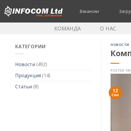
Skip
to
Вакансии
Загру
content
КОМАНДА
О НАС
НОВОСТИ
КАТЕГОРИИ
Комп
Новости
(492)
POSTED O
Продукция
(14)
Статьи
(8)
12
Сен