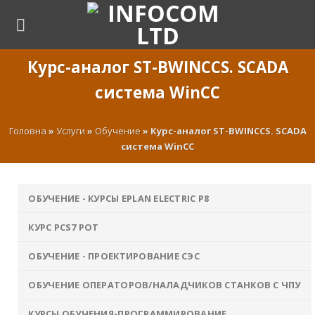
Skip
to
content
Курс-аналог ST-BWINCCS. SCADA
система WinCC
Головна
»
Услуги
»
Обучение
»
Курс-аналог ST-BWINCCS. SCADA
система WinCC
ОБУЧЕНИЕ - КУРСЫ EPLAN ELECTRIC P8
КУРС PCS7 POT
ОБУЧЕНИЕ - ПРОЕКТИРОВАНИЕ СЭС
ОБУЧЕНИЕ ОПЕРАТОРОВ/НАЛАДЧИКОВ СТАНКОВ С ЧПУ
КУРСЫ ОБУЧЕНИЯ-ПРОГРАММИРОВАНИЕ