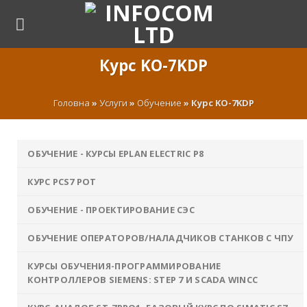
Skip
to
content
Курс KO-7KDP
Головна
»
Услуги
»
Обучение
»
Курс KO-7KDP
ОБУЧЕНИЕ - КУРСЫ EPLAN ELECTRIC P8
КУРС PCS7 POT
ОБУЧЕНИЕ - ПРОЕКТИРОВАНИЕ СЭС
ОБУЧЕНИЕ ОПЕРАТОРОВ/НАЛАДЧИКОВ СТАНКОВ С ЧПУ
КУРСЫ ОБУЧЕНИЯ-ПРОГРАММИРОВАНИЕ
КОНТРОЛЛЕРОВ SIEMENS: STEP 7 И SCADA WINCC