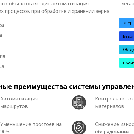
ных объектов входит автоматизация
элева
х процессов при обработке и хранении зерна
Энер
ка
а
Безо
Обсл
ие
Прои
ка
ные преимущества системы управлен
Автоматизация
Контроль пото
маршрутов
материалов
Уменьшение простоев на
Снижение износ
90%
оборудования