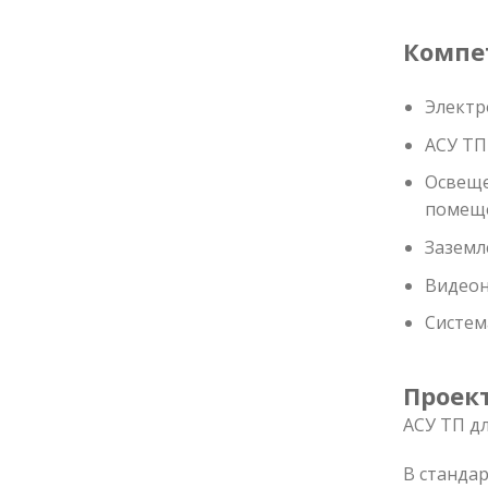
Компе
Электр
АСУ ТП
Освеще
помещ
Заземл
Видео
Систем
Проек
АСУ ТП д
В станда