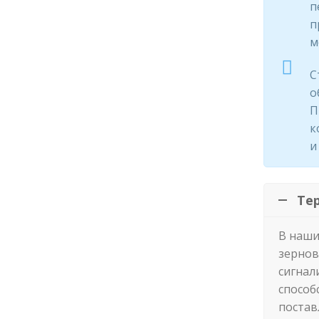
п
п
м
С
о
П
к
и
Те
В наши
зернов
сигнал
способ
постав