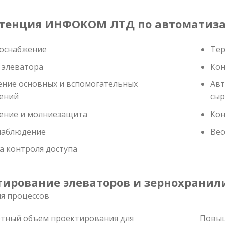
тенция ИНФОКОМ ЛТД по автоматиза
оснабжение
Тер
 элеватора
Кон
ние основных и вспомогательных
Авт
ений
сыр
ение и молниезащита
Кон
наблюдение
Вес
а контроля доступа
тирование элеваторов и зернохрани
ля процессов
ртный объем проектирования для
Повыш