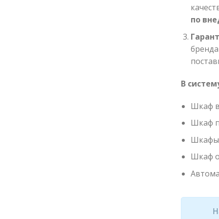
качест
по вн
Гарант
бренда
постав
В систем
Шкаф в
Шкаф п
Шкафы 
Шкаф о
Автома
Н