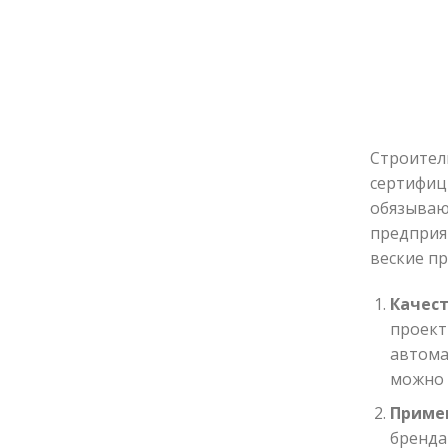
Строител
сертифиц
обязываю
предприя
веские п
Качес
проек
автома
можно 
Приме
бренда