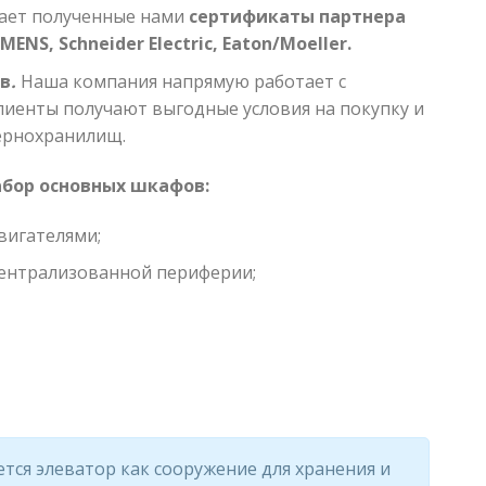
дает полученные нами
сертификаты партнера
EMENS, Schneider Electric, Eaton/Moeller
.
ов
.
Наша компания напрямую работает с
лиенты получают выгодные условия на покупку и
зернохранилищ.
абор основных шкафов:
вигателями;
ентрализованной периферии;
ся элеватор как сооружение для хранения и