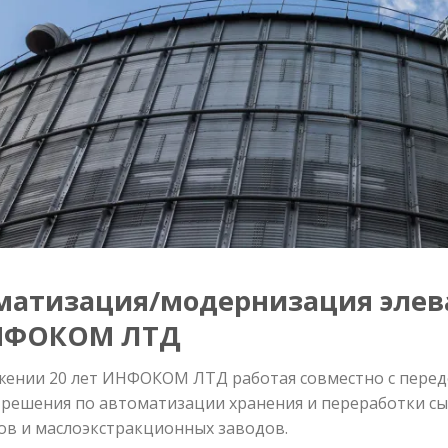
матизация/модернизация элев
НФОКОМ ЛТД
жении 20 лет ИНФОКОМ ЛТД работая совместно с пер
 решения по автоматизации хранения и переработки сыр
ов и маслоэкстракционных заводов.