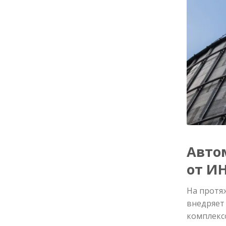
Авто
от И
На протя
внедряет
комплекс