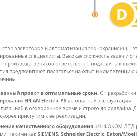
ьство элеваторов и автоматизация зернохранилищ – это
ированные специалисты. Высокая сложность задач и от
т производствеников ответственно подходить к выбо
тия предпочитают полагаться на опыт и компетенцию 
ричины:
твенный проект в оптимальные сроки
.
От разработки
тирования
EPLAN Electric P8
до опытной эксплуатации –
тизацией в оговоренное время и строго до дедлайна. Дл
скорее приступим к её реализации.
нение качественного оборудования
.
ИНФОКОМ ЛТД ра
ми, такими как
SIEMENS
,
Schneider
Electric
,
Eaton
/
Moell