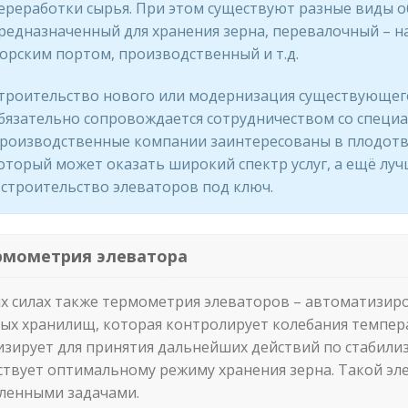
ереработки сырья. При этом существуют разные виды о
редназначенный для хранения зерна, перевалочный – н
орским портом, производственный и т.д.
троительство нового или модернизация существующег
бязательно сопровождается сотрудничеством со специ
роизводственные компании заинтересованы в плодотво
оторый может оказать широкий спектр услуг, а ещё лу
 строительство элеваторов под ключ.
рмометрия элеватора
х силах также термометрия элеваторов – автоматизир
ых хранилищ, которая контролирует колебания темпера
изирует для принятия дальнейших действий по стабил
ствует оптимальному режиму хранения зерна. Такой эл
ленными задачами.