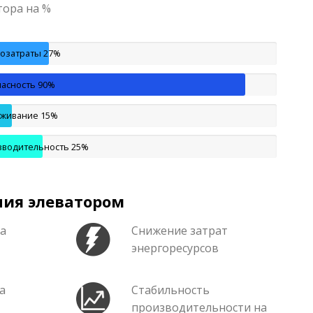
тора на %
гозатраты
27%
пасность
90%
уживание
15%
зводительность
25%
ия элеватором
ка
Снижение затрат
энергоресурсов
а
Стабильность
производительности на