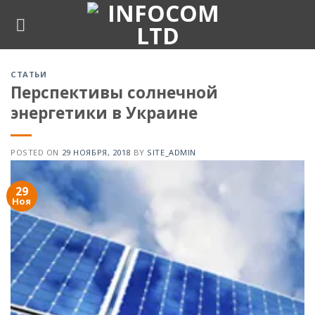
Skip
to
content
СТАТЬИ
Перспективы солнечной
энергетики в Украине
POSTED ON
29 НОЯБРЯ, 2018
BY
SITE_ADMIN
29
Ноя