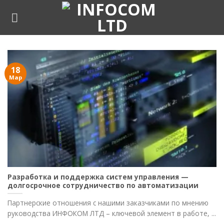
Skip
to
content
18
Мар
Разработка и поддержка систем управления —
долгосрочное сотрудничество по автоматизации
Партнерские отношения с нашими заказчиками по мнению
руководства ИНФОКОМ ЛТД – ключевой элемент в работе, ...