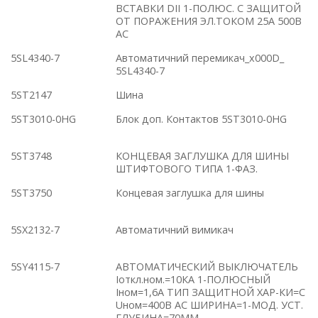
ВСТАВКИ DII 1-ПОЛЮС. С ЗАЩИТОЙ
ОТ ПОРАЖЕНИЯ ЭЛ.ТОКОМ 25A 500В
AC
5SL4340-7
Автоматичний перемикач_x000D_
5SL4340-7
5ST2147
Шина
5ST3010-0HG
Блок доп. Контактов 5ST3010-0HG
5ST3748
КОНЦЕВАЯ ЗАГЛУШКА ДЛЯ ШИНЫ
ШТИФТОВОГО ТИПА 1-ФАЗ.
5ST3750
Концевая заглушка для шины
5SX2132-7
Автоматичний вимикач
5SY4115-7
АВТОМАТИЧЕСКИЙ ВЫКЛЮЧАТЕЛЬ
Iоткл.ном.=10КА 1-ПОЛЮСНЫЙ
Iном=1,6А ТИП ЗАЩИТНОЙ ХАР-КИ=C
Uном=400В АС ШИРИНА=1-МОД. УСТ.
ГЛУБИНА=70ММ