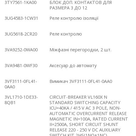
3TY7561-1KA00
БЛОК ДОП. КОНТАКТОВ ДЛЯ
РАЗМЕРА 3 ДO 12
3UG4583-1CW31
Реле контролю ізоляції
3UG5618-2CR20
Реле контролю
3VA9252-0WA00
Міжфазні перегородки, 2 шт.
3VA9481-0WF30
Аксесуар до автомату
3VF3111-0FL41-
Вимикач 3VF3111-0FL41-0AA0
0AA0
3VL1710-1DE33-
CIRCUIT-BREAKER VL160X N
8QB1
STANDARD SWITCHING CAPACITY
ICU=40KA / 415 V AC 3 POLE, NON-
AUTOMATIC OVERCURRENT RELEASE
MAGNETIC IN=100A, RATED CURRENT
II=2500A, SHORT CIRCUIT SHUNT
RELEASE 220 - 250 V DC AUXILIARY
SWITCH KIT 2HS(1NO+1NC)