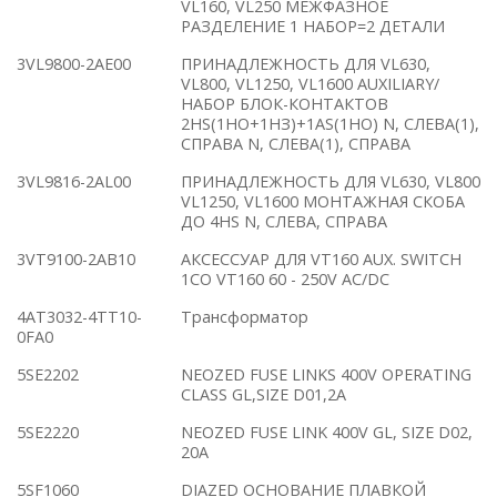
VL160, VL250 МЕЖФАЗНОЕ
РАЗДЕЛЕНИЕ 1 НАБОР=2 ДЕТАЛИ
3VL9800-2AE00
ПРИНАДЛЕЖНОСТЬ ДЛЯ VL630,
VL800, VL1250, VL1600 AUXILIARY/
НАБОР БЛОК-КОНТАКТОВ
2HS(1НO+1НЗ)+1AS(1НO) N, СЛЕВА(1),
СПРАВА N, СЛЕВА(1), СПРАВА
3VL9816-2AL00
ПРИНАДЛЕЖНОСТЬ ДЛЯ VL630, VL800
VL1250, VL1600 МОНТАЖНАЯ СКОБА
ДО 4HS N, СЛЕВА, СПРАВА
3VT9100-2AB10
АКСЕССУАР ДЛЯ VT160 AUX. SWITCH
1CO VT160 60 - 250V AC/DC
4AT3032-4TT10-
Трансформатор
0FA0
5SE2202
NEOZED FUSE LINKS 400V OPERATING
CLASS GL,SIZE D01,2A
5SE2220
NEOZED FUSE LINK 400V GL, SIZE D02,
20A
5SF1060
DIAZED ОСНОВАНИЕ ПЛАВКОЙ