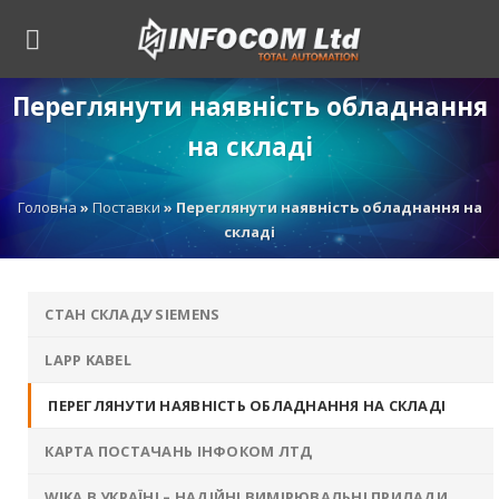
Skip
to
content
Переглянути наявність обладнання
на складі
Головна
»
Поставки
»
Переглянути наявність обладнання на
складі
СТАН СКЛАДУ SIEMENS
LAPP KABEL
ПЕРЕГЛЯНУТИ НАЯВНІСТЬ ОБЛАДНАННЯ НА СКЛАДІ
КАРТА ПОСТАЧАНЬ ІНФОКОМ ЛТД
WIKA В УКРАЇНІ – НАДІЙНІ ВИМІРЮВАЛЬНІ ПРИЛАДИ