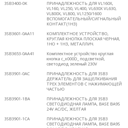
3SB3400-0K
ПРИНАДЛЕЖНОСТЬ ДЛЯ VL160X,
VL160, VL250, VL400, VL630X VL630,
VL800X, VL800, VL1250/1600
ВСПОМОГАТЕЛЬНЫЙ/СИГНАЛЬНЫЙ
КОНТАКТ(1НЗ)
3SB3601-0AA11
КОМПЛЕКТНОЕ УСТРОЙСТВО,
КРУГЛАЯ КНОПКА ПЛОСКАЯ ЧЕРНАЯ,
1НО + 1НЗ, МЕТАЛЛИЧ.
3SB3653-0AA41
Комплектное устройство круглая
кнопка с_x000D_ подсветкой,
светодиод зеленый 230V
3SB3901-0AC
ПРИНАДЛЕЖНОСТЬ ДЛЯ 3SB3
ДЕРЖАТЕЛЬ ДЛЯ ЗАЩЕЛКИВАНИЯ
ТРЕХ ЭЛЕМЕНТОВ С НАЖИМАЮЩЕЙ
ЧАСТЬЮ
3SB3901-1BA
ПРИНАДЛЕЖНОСТЬ ДЛЯ 3SB3
СВЕТОДИОДНАЯ ЛАМПА, BASE BA9S
24V AC/DC, ЖЕЛТАЯ
3SB3901-1CA
ПРИНАДЛЕЖНОСТЬ ДЛЯ 3SB3
СВЕТОДИОДНАЯ ЛАМПА, BASE BA9S