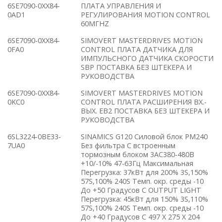
6SE7090-0XX84-
ПЛАТА УПРАВЛЕНИЯ И
0AD1
РЕГУЛИРОВАНИЯ MOTION CONTROL
60МГНZ
6SE7090-0XX84-
SIMOVERT MASTERDRIVES MOTION
0FA0
CONTROL ПЛАТА ДАТЧИКА ДЛЯ
ИМПУЛЬСНОГО ДАТЧИКА СКОРОСТИ
SBP ПОСТАВКА БЕЗ ШТЕКЕРА И
РУКОВОДСТВА
6SE7090-0XX84-
SIMOVERT MASTERDRIVES MOTION
0KC0
CONTROL ПЛАТА РАСШИРЕНИЯ ВХ.-
ВЫХ. EB2 ПОСТАВКА БЕЗ ШТЕКЕРА И
РУКОВОДСТВА
6SL3224-0BE33-
SINAMICS G120 Силовой блок PM240
7UA0
Без фильтра С встроенным
тормозным блоком 3AC380-480В
+10/-10% 47-63Гц Максимальная
Перегрузка: 37кВт для 200% 3S,150%
57S,100% 240S Темп. окр. среды -10
До +50 Градусов C OUTPUT LIGHT
Перегрузка: 45кВт для 150% 3S,110%
57S,100% 240S Темп. окр. среды -10
До +40 Градусов C 497 X 275 X 204