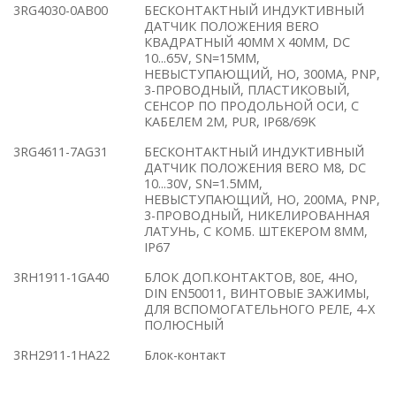
3RG4030-0AB00
БЕСКОНТАКТНЫЙ ИНДУКТИВНЫЙ
ДАТЧИК ПОЛОЖЕНИЯ BERO
КВАДРАТНЫЙ 40ММ X 40ММ, DC
10...65V, SN=15ММ,
НЕВЫСТУПАЮЩИЙ, НО, 300MA, PNP,
3-ПРОВОДНЫЙ, ПЛАСТИКОВЫЙ,
СЕНСОР ПО ПРОДОЛЬНОЙ ОСИ, С
КАБЕЛЕМ 2M, PUR, IP68/69K
3RG4611-7AG31
БЕСКОНТАКТНЫЙ ИНДУКТИВНЫЙ
ДАТЧИК ПОЛОЖЕНИЯ BERO M8, DC
10...30V, SN=1.5ММ,
НЕВЫСТУПАЮЩИЙ, НО, 200MA, PNP,
3-ПРОВОДНЫЙ, НИКЕЛИРОВАННАЯ
ЛАТУНЬ, С КОМБ. ШТЕКЕРОМ 8ММ,
IP67
3RH1911-1GA40
БЛОК ДОП.КОНТАКТОВ, 80E, 4НО,
DIN EN50011, ВИНТОВЫЕ ЗАЖИМЫ,
ДЛЯ ВСПОМОГАТЕЛЬНОГО РЕЛЕ, 4-Х
ПОЛЮСНЫЙ
3RH2911-1HA22
Блок-контакт