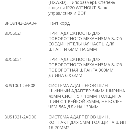
(HXWXD), ТипоразмерE Степень
защиты IP20 WITHOUT Блок
управления и BOP
8PQ9142-2AA04
Пачт корд
8UC6021
ПРИНАДЛЕЖНОСТЬ ДЛЯ
ПОВОРОТНОГО МЕХАНИЗМА 8UC6
СОЕДИНИТЕЛЬНАЯ ЧАСТЬ ДЛЯ
ШТАНГИ 6MM НА 6MM
8UC6031
ПРИНАДЛЕЖНОСТЬ ДЛЯ
ПОВОРОТНОГО МЕХАНИЗМА 8UC6
ПОВОРОТНАЯ ШТАНГА 300MM
ДЛИНА 6 X 6MM
8US1061-5FK08
СИСТЕМА АДАПТЕРОВ ШИН
.ШИННЫЙ АДАПТЕР 54MM ШИРИНА
40MM СИСТ., 5 + 10MM ТОЛЩИНА
ШИН С 1 РЕЙКОЙ 35MM, НЕ БОЛЕЕ
ЧЕМ 56A ДЛИНА 139MM
8US1921-2AD00
СИСТЕМА АДАПТЕРОВ ШИН .
КОНТАКТ ДЛЯ 5MM ТОЛЩИНА ШИН
16-70MM2