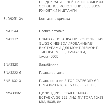
ПРЕДОХРАНИТЕЛЕЙ ТИПОРАЗМЕР 00
ОСНОВНОЕ ИСПОЛНЕНИЕ БЕЗ 8UC6
РУКОЯТКИ И ШТАНГИ
3LD9251-0A
Контактна кришка
3NA3144
Плавка вставка
3NA3372
ПЛАВКАЯ ВСТАВКА НИЗКОВОЛЬТНАЯ
GL/GG С НЕИЗОЛИРОВАННЫМИ
ВЫСТУПАМИ ДЛЯ МОНТ./ДЕМОНТ.
ТИПОРАЗМЕР 3, Iном.=630A,
Uном.=500В
3NA3820
Запобіжник
3NA3822-6
Плавка вставка
3NE1802-0
Плавкі вставки SITOR CATEGORY GR,
DIN 43620 40A, AC 690 V, (SIZE 000)
3NW6008-1
ЦИЛИНДРИЧЕСКАЯ ПЛАВКАЯ
ВСТАВКА GG БЕЗ ИНДИКАТОРА 10Х38
ММ, 500В, 8А