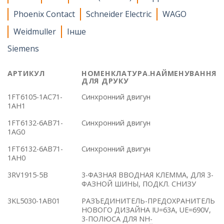
Phoenix Contact
Schneider Electric
WAGO
Weidmuller
Інше
Siemens
АРТИКУЛ
НОМЕНКЛАТУРА.НАЙМЕНУВАННЯ
ДЛЯ ДРУКУ
1FT6105-1AC71-
Синхронний двигун
1AH1
1FT6132-6AB71-
Синхронний двигун
1AG0
1FT6132-6AB71-
Синхронний двигун
1AH0
3RV1915-5B
3-ФАЗНАЯ ВВОДНАЯ КЛЕММА, ДЛЯ 3-
ФАЗНОЙ ШИНЫ, ПОДКЛ. СНИЗУ
3KL5030-1AB01
РАЗЪЕДИНИТЕЛЬ-ПРЕДОХРАНИТЕЛЬ
НОВОГО ДИЗАЙНА IU=63A, UE=690V,
3-ПОЛЮСА ДЛЯ NH-