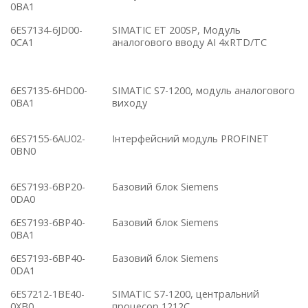
0BA1
6ES7134-6JD00-
SIMATIC ET 200SP, Модуль
0CA1
аналогового вводу AI 4xRTD/TC
6ES7135-6HD00-
SIMATIC S7-1200, модуль аналогового
0BA1
виходу
6ES7155-6AU02-
Інтерфейсний модуль PROFINET
0BN0
6ES7193-6BP20-
Базовий блок Siemens
0DA0
6ES7193-6BP40-
Базовий блок Siemens
0BA1
6ES7193-6BP40-
Базовий блок Siemens
0DA1
6ES7212-1BE40-
SIMATIC S7-1200, центральний
0XB0
процесор 1212C