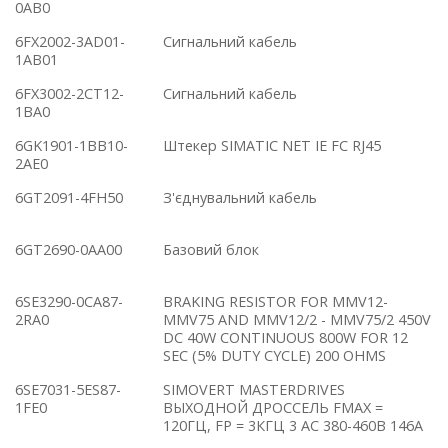
0AB0
6FX2002-3AD01-
Сигнальний кабель
1AB01
6FX3002-2CT12-
Сигнальний кабель
1BA0
6GK1901-1BB10-
Штекер SIMATIC NET IE FC RJ45
2AE0
6GT2091-4FH50
З'єднувальний кабель
6GT2690-0AA00
Базовий блок
6SE3290-0CA87-
BRAKING RESISTOR FOR MMV12-
2RA0
MMV75 AND MMV12/2 - MMV75/2 450V
DC 40W CONTINUOUS 800W FOR 12
SEC (5% DUTY CYCLE) 200 OHMS
6SE7031-5ES87-
SIMOVERT MASTERDRIVES
1FE0
ВЫХОДНОЙ ДРОССЕЛЬ FMAX =
120ГЦ, FP = 3КГЦ 3 AC 380-460В 146A