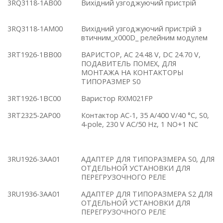
3RQ3118-1AB00
Вихідний узгоджуючий пристрій
3RQ3118-1AM00
Вихідний узгоджуючий пристрій з
втичним_x000D_ релейним модулем
3RT1926-1BB00
ВАРИСТОР, AC 24.48 V, DC 24.70 V,
ПОДАВИТЕЛЬ ПОМЕХ, ДЛЯ
МОНТАЖА НА КОНТАКТОРЫ
ТИПОРАЗМЕР S0
3RT1926-1BC00
Варистор RXM021FP
3RT2325-2AP00
Контактор AC-1, 35 A/400 V/40 °C, S0,
4-pole, 230 V AC/50 Hz, 1 NO+1 NC
3RU1926-3AA01
АДАПТЕР ДЛЯ ТИПОРАЗМЕРА S0, ДЛЯ
ОТДЕЛЬНОЙ УСТАНОВКИ ДЛЯ
ПЕРЕГРУЗОЧНОГО РЕЛЕ
3RU1936-3AA01
АДАПТЕР ДЛЯ ТИПОРАЗМЕРА S2 ДЛЯ
ОТДЕЛЬНОЙ УСТАНОВКИ ДЛЯ
ПЕРЕГРУЗОЧНОГО РЕЛЕ