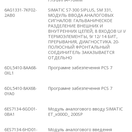
6AG1331-7KF02-
SIMATIC S7-300 SIPLUS, SM 331,
2AB0
МОДУЛЬ ВВОДА АНАЛОГОВЫХ
СИГНАЛОВ: ГАЛЬВАНИЧЕСКОЕ
РАЗДЕЛЕНИЕ ВНЕШНИХ И
ВНУТРЕННИХ ЦЕПЕЙ, 8 ВХОДОВ U/ I/
ТЕРМОЭЛЕМЕНТЫ, 9/ 12/ 14 БИТ,
ПРЕРЫВАНИЯ, ДИАГНОСТИКА. 20-
ПОЛЮСНЫЙ ФРОНТАЛЬНЫЙ
СОЕДИНИТЕЛЬ ЗАКАЗЫВАЕТСЯ
ОТДЕЛЬНО
6DL5410-8AA68-
Програмне забезпечення PCS 7
0XL1
6DL5410-8AX68-
Програмне забезпечення PCS 7
0YA0
6ES7134-6GD01-
Модуль аналогового вводу SIMATIC
0BA1
ET_x000D_ 200SP
6ES7134-6HD01-
Модуль аналогового введення