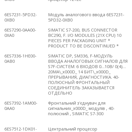
6ES7231-5PD32-
Модуль аналогового ввода 6ES7231-
0XB0
5PD32-0XB0
6ES7290-0AA00-
SIMATIC S7-200, BUS CONNECTOR
0XA0
BC290, F. I/O MODULES (21X CPU) 10
PIECES PER PACKAGING UNIT *
PRODUCT TO BE DISCONTINUED *
6ES7336-1HE00-
SIMATIC DP, SM336, F-МОДУЛЬ
0AB0
ВВОДА АНАЛОГОВЫХ СИГНАЛОВ ДЛЯ
S7F-СИСТЕМ: 6 ВХОДОВ 0…10В/ 0(4)…
20МА\_x000D_ 14 БИТ\_x000D_
ПРЕРЫВАНИЯ, ДИАГНОСТИКА. 40-
ПОЛЮСНЫЙ ФРОНТАЛЬНЫЙ
СОЕДИНИТЕЛЬ ЗАКАЗЫВАЕТСЯ
ОТДЕЛЬНО
6ES7392-1AM00-
Фронтальний з'єднувач для
0AA0
сигнальних_x000D_ модулів , 40-
полюсний , SIMATIC S7-300
6ES7512-1DK01-
Центральний процесор