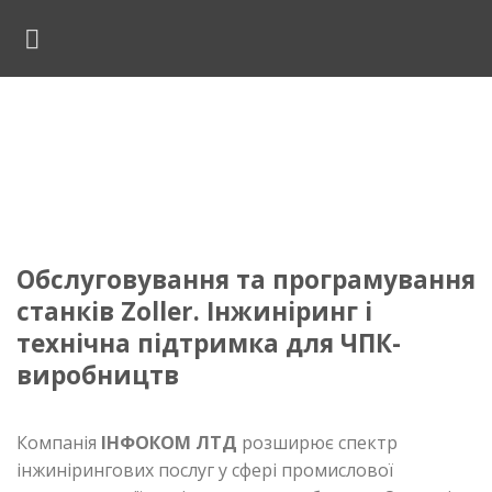
Skip
to
content
ервіс та програмування станк
Zoller
вна
»
Послуги
»
Сервіс та програмування станків Z
Обслуговування та програмування
станків Zoller. Інжиніринг і
технічна підтримка для ЧПК-
виробництв
Компанія
ІНФОКОМ ЛТД
розширює спектр
інжинірингових послуг у сфері промислової