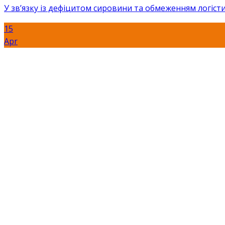
У зв’язку із дефіцитом сировини та обмеженням логісти
15
Apr