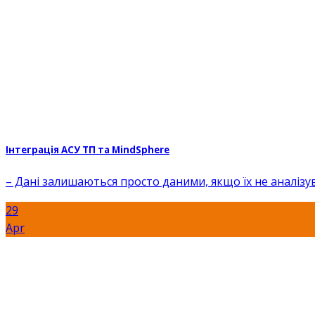
Інтеграція АСУ ТП та MindSphere
– Дані залишаються просто даними, якщо їх не аналізуват
29
Apr