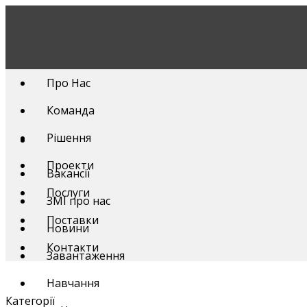
Skip
to
content
Про Нас
Команда
Рішення
Проекти
Вакансії
Послуги
ЗМІ про нас
Поставки
Новини
Контакти
Завантаження
Навчання
Категорії