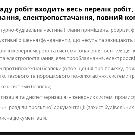
аду робіт входить весь перелік робіт
ання, електропостачання, повний ком
ктурно-будівельна частина (плани приміщень, розрізи, ф
уктивні рішення (фундаменти, що несуть та захищають к
шні інженерні мережі та системи (опалення, вентиляція,
 та електропостачання,
електрообладнання, електроосві
и протипожежної безпеки (оповіщення про пожежу, поже
го, газового та порошкового пожежогасіння, системи г
ксні системи безпеки;
тизація та диспетчеризація інженерних систем, промисл
ьні розділи проєктної документації (захист будівельних 
исна документація.