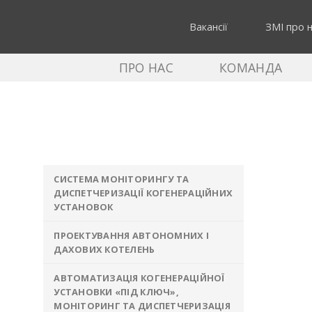
Skip
to
Вакансії
ЗМІ про 
content
ПРО НАС
КОМАНДА
Архіт
Головна
»
Рішення
»
Автоматизація інфрастру
СИСТЕМА МОНІТОРИНГУ ТА
ДИСПЕТЧЕРИЗАЦІЇ КОГЕНЕРАЦІЙНИХ
УСТАНОВОК
ПРОЕКТУВАННЯ АВТОНОМНИХ І
ДАХОВИХ КОТЕЛЕНЬ
АВТОМАТИЗАЦІЯ КОГЕНЕРАЦІЙНОЇ
УСТАНОВКИ «ПІД КЛЮЧ»,
МОНІТОРИНГ ТА ДИСПЕТЧЕРИЗАЦІЯ