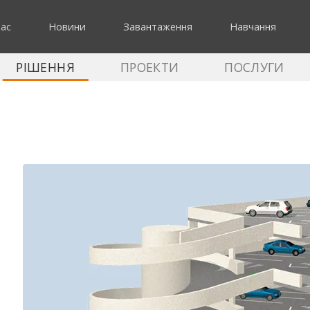
нас
Новини
Завантаження
Навчання
РІШЕННЯ
ПРОЕКТИ
ПОСЛУГИ
ектурно-будівельна ч
ктурних об’єктів
»
Автоматизація багаторівневих па