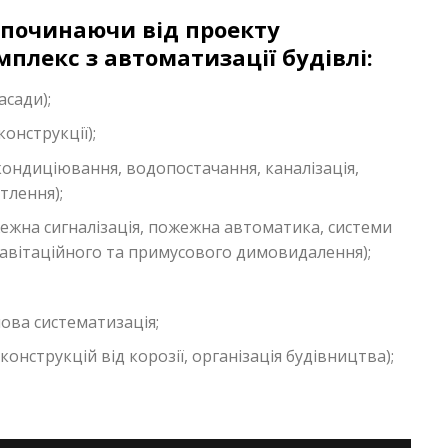
, починаючи від проекту
плекс з автоматизації будівлі:
асади);
онструкції);
 кондиціювання, водопостачання, каналізація,
тлення);
жна сигналізація, пожежна автоматика, системи
равітаційного та примусового димовидалення);
ова систематизація;
конструкцій від корозії, організація будівництва);