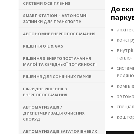
СИСТЕМИ ОСВІТЛЕННЯ
До скл
паркув
SMART-STATION – АВТОНОМНІ
ЗУПИНКИ ДЛЯ ТРАНСПОРТУ
архіте
АВТОНОМНЕ ЕНЕРГОПОСТАЧАННЯ
констр
РІШЕННЯ OIL & GAS
внутрі
тепло-
РІШЕННЯ З ЕНЕРГОПОСТАЧАННЯ
МАЛОЇ ТА СЕРЕДНЬОЇ ПОТУЖНОСТІ
систем
водяно
РІШЕННЯ ДЛЯ СОНЯЧНИХ ПАРКІВ
компле
ГІБРИДНЕ РІШЕННЯ З
ЕНЕРГОПОСТАЧАННЯ
автома
спеціал
АВТОМАТИЗАЦІЯ /
ДИСПЕТЧЕРИЗАЦІЯ ОЧИСНИХ
коштор
СПОРУД
АВТОМАТИЗАЦІЯ БАГАТОРІВНЕВИХ