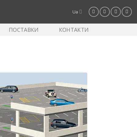
Ua
ПОСТАВКИ
КОНТАКТИ
астина
рковок
»
Архітектурно-будівельна частина