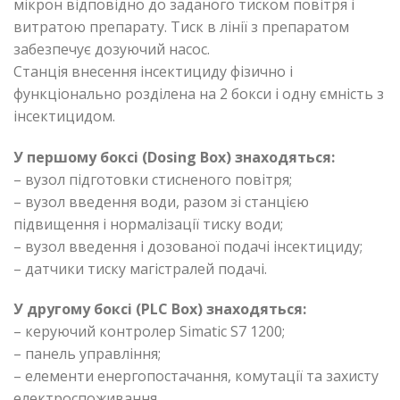
мікрон відповідно до заданого тиском повітря і
витратою препарату. Тиск в лінії з препаратом
забезпечує дозуючий насос.
Станція внесення інсектициду фізично і
функціонально розділена на 2 бокси і одну ємність з
інсектицидом.
У першому боксі (Dosing Box) знаходяться:
– вузол підготовки стисненого повітря;
– вузол введення води, разом зі станцією
підвищення і нормалізації тиску води;
– вузол введення і дозованої подачі інсектициду;
– датчики тиску магістралей подачі.
У другому боксі (PLC Box) знаходяться:
– керуючий контролер Simatic S7 1200;
– панель управління;
– елементи енергопостачання, комутації та захисту
електроспоживання.