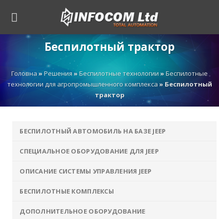
Skip
to
content
Беспилотный трактор
Головна
»
Решения
»
Беспилотные технологии
»
Беспилотные
технологии для агропромышленного комплекса
»
Беспилотный
трактор
БЕСПИЛОТНЫЙ АВТОМОБИЛЬ НА БАЗЕ JEEP
СПЕЦИАЛЬНОЕ ОБОРУДОВАНИЕ ДЛЯ JEEP
ОПИСАНИЕ СИСТЕМЫ УПРАВЛЕНИЯ JEEP
БЕСПИЛОТНЫЕ КОМПЛЕКСЫ
ДОПОЛНИТЕЛЬНОЕ ОБОРУДОВАНИЕ