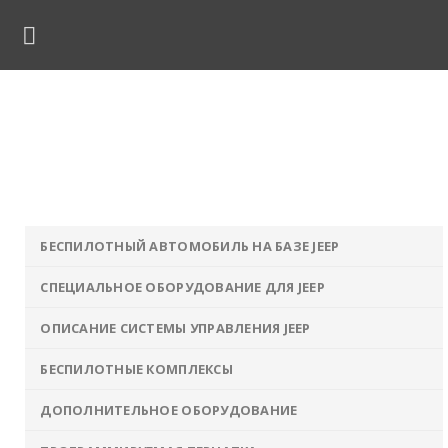
Skip
to
content
Беспилотный поезд
вна
»
Решения
»
Беспилотные технологии
»
Беспило
поезд
БЕСПИЛОТНЫЙ АВТОМОБИЛЬ НА БАЗЕ JEEP
СПЕЦИАЛЬНОЕ ОБОРУДОВАНИЕ ДЛЯ JEEP
ОПИСАНИЕ СИСТЕМЫ УПРАВЛЕНИЯ JEEP
БЕСПИЛОТНЫЕ КОМПЛЕКСЫ
ДОПОЛНИТЕЛЬНОЕ ОБОРУДОВАНИЕ