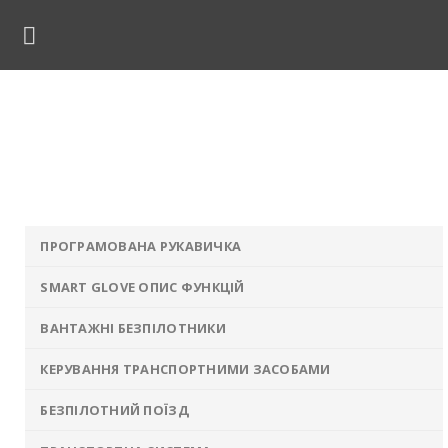
Skip
to
content
Додаткове обладнання
на
»
Рішення
»
Безпілотні технології
»
Безпілотні комп
Додаткове обладнання
ПРОГРАМОВАНА РУКАВИЧКА
SMART GLOVE ОПИС ФУНКЦІЙ
ВАНТАЖНІ БЕЗПІЛОТНИКИ
КЕРУВАННЯ ТРАНСПОРТНИМИ ЗАСОБАМИ
БЕЗПІЛОТНИЙ ПОЇЗД