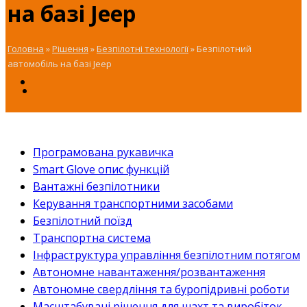
на базі Jeep
Головна
»
Рішення
»
Безпілотні технології
»
Безпілотний
автомобіль на базі Jeep
Програмована рукавичка
Smart Glove опис функцій
Вантажні безпілотники
Керування транспортними засобами
Безпілотний поїзд
Транспортна система
Інфраструктура управління безпілотним потягом
Автономне навантаження/розвантаження
Автономне свердління та буропідривні роботи
Масштабувані рішення для шахт та виробіток