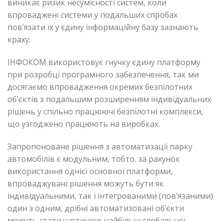
виникає ризик несумісності систем, коли
впроваджені системи у подальших спробах
пов’язати їх у єдину інформаційну базу зазнають
краху.
ІНФОКОМ використовує гнучку єдину платформу
при розробці програмного забезпечення, так ми
досягаємо впровадження окремих безпілотних
об’єктів з подальшим розширенням індивідуальних
рішень у спільно працюючі безпілотні комплекси,
що узгоджено працюють на виробках.
Запропоноване рішення з автоматизації парку
автомобілів є модульним, тобто. за рахунок
використання однієї основної платформи,
впроваджувані рішення можуть бути як
індивідуальними, так і інтегрованими (пов’язаними)
один з одним, дрібні автоматизовані об’єкти
можуть стати частиною найбільш глобальної