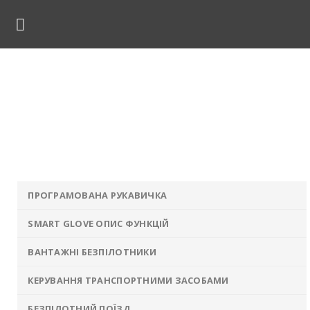
Skip
to
content
штабувані рішення для шах
виробіток
ловна
»
Рішення
»
Безпілотні технології
»
Масштабув
рішення для шахт та виробіток
ПРОГРАМОВАНА РУКАВИЧКА
SMART GLOVE ОПИС ФУНКЦІЙ
ВАНТАЖНІ БЕЗПІЛОТНИКИ
КЕРУВАННЯ ТРАНСПОРТНИМИ ЗАСОБАМИ
БЕЗПІЛОТНИЙ ПОЇЗД