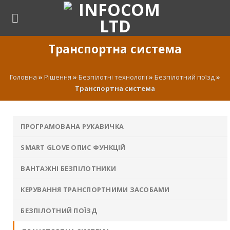
Skip
to
content
Транспортна система
Головна
»
Рішення
»
Безпілотні технології
»
Безпілотний поїзд
»
Транспортна система
ПРОГРАМОВАНА РУКАВИЧКА
SMART GLOVE ОПИС ФУНКЦІЙ
ВАНТАЖНІ БЕЗПІЛОТНИКИ
КЕРУВАННЯ ТРАНСПОРТНИМИ ЗАСОБАМИ
БЕЗПІЛОТНИЙ ПОЇЗД